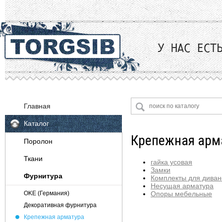
Главная
Каталог
Крепежная арм
Поролон
Ткани
гайка усовая
Замки
Фурнитура
Велюр
Комплекты для диван
Несущая арматура
Жаккард
Опоры мебельные
OKE (Германия)
Искусственная замша
Декоративная фурнитура
Искусственная кожа
Крепежная арматура