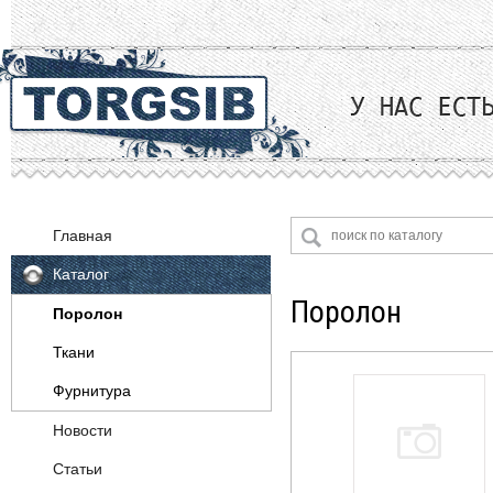
Главная
Каталог
Поролон
Поролон
Ткани
Фурнитура
Велюр
Жаккард
OKE (Германия)
Новости
Искусственная замша
Декоративная фурнитура
Статьи
Искусственная кожа
Крепежная арматура