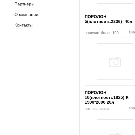
Кожа
Партнёры
Метизы
Микровелюр
Механизмы
О компании
Рогожка
ПОРОЛОН
Пневматическое оборудование
5(плотность2236)- 40л
Шенилл
Контакты
прочее
в к
наличие: более 100
Пружинные блоки
Склеивающие материалы
Технические материалы и ткани
Фанера ДВП
Хеттих
ПОРОЛОН
10(плотность1825)-К
1500*2000 20л
в к
нет в наличии