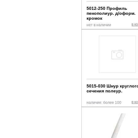
5012-250 Профиль
пенополиур. д/оформ.
кромок
в к
нет в наличии
5015-030 Шнур круглог
сечения полеур.
в к
наличие: более 100