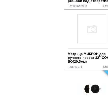
резьбой под отверстие
24,8мм, черная
в к
нет в наличии
Матрица МИКРОН для
ручного пресса 32" CO
BO(20,5мм)
в к
наличие: 1