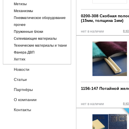
Кожа
Метизы
Микровелюр
Механизмы
Рогожка
0200-308 Скобная поло
Пневматическое оборудование
(15мм, толщина 1мм)
Шенилл
прочее
в к
нет в наличии
Пружинные блоки
Склеивающие материалы
Технические материалы и ткани
Фанера ДВП
Хеттих
Новости
Статьи
1156-147 Потайной жел
Партнёры
О компании
в к
нет в наличии
Контакты