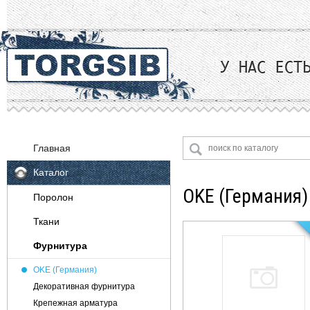
Главная
Каталог
OKE (Германия)
Поролон
Ткани
Фурнитура
Велюр
Жаккард
OKE (Германия)
Искусственная замша
Декоративная фурнитура
Искусственная кожа
Крепежная арматура