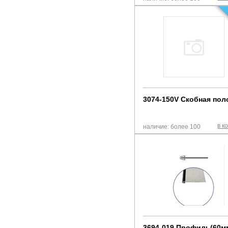
3074-150V Скобная пол
в к
наличие: более 100
3694-019 Профиль(60м