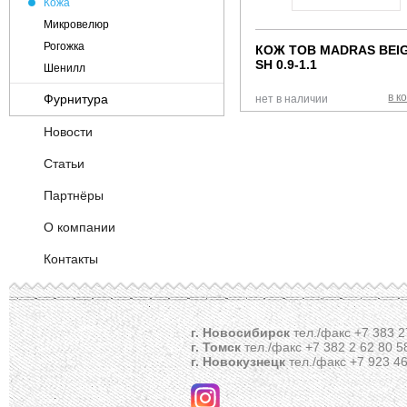
Кожа
Микровелюр
Рогожка
КОЖ ТОВ MADRAS BEI
SH 0.9-1.1
Шенилл
в к
Фурнитура
нет в наличии
OKE (Германия)
Новости
Декоративная фурнитура
Статьи
Крепежная арматура
Партнёры
Метизы
Механизмы
О компании
Пневматическое оборудование
Контакты
прочее
Пружинные блоки
Склеивающие материалы
Технические материалы и ткани
г. Новосибирск
тел./факс +7 383 2
г. Томск
тел./факс +7 382 2 62 80 5
Фанера ДВП
г. Новокузнецк
тел./факс +7 923 46
Хеттих