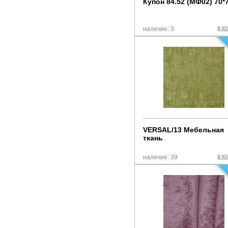
Купон 84.52 (МФ02) 70*
Кожа
Метизы
Микровелюр
Механизмы
Рогожка
в к
наличие: 3
Пневматическое оборудование
Шенилл
прочее
Пружинные блоки
Склеивающие материалы
Технические материалы и ткани
Фанера ДВП
Хеттих
VERSAL/13 Мебельная
ткань
в к
наличие: 39