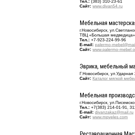
Тел.:
(383) 310-23-61
Сайт:
www.divan54.ru
Мебельная мастерска
г.Новосибирск, ул.Светлано
ТВЦ «Большая медведица»,
Тел.:
+7-923-224-99-96
E-mail:
palermo-mebel@mail
Сайт:
www.palermo-mebel.o
Эврика, мебельный ма
Г.Новосибирск, ул.Ударная 
Сайт:
Каталог мягкой мебе
Мебельная производс
г.Новосибирск, ул.Писемско
Тел.:
+7(383) 214-01-91, 31
E-mail:
divanzakaz@mail.ru
Сайт:
www.mpveles.com
Реставрационная Маст