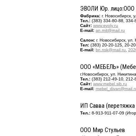
Кожа
Метизы
ЭВОЛИ Юр. лицо:ООО
Микровелюр
Механизмы
Рогожка
Фабрика:
г. Новосибирск, у
Пневматическое оборудование
Тел.:
(383) 334-80-88, 334-
Шенилл
Сайт:
www.evoly.ru
прочее
E-mail:
an.mit@mail.ru
Пружинные блоки
Салон:
г. Новосибирск, ул.
Склеивающие материалы
Тел:
(383) 20-20-125, 20-20
Технические материалы и ткани
E-mail:
bn.nsk@mail.ru
,
202
Фанера ДВП
Хеттих
ООО «МЕБЕЛЬ» (Мебел
г.Новосибирск, ул. Никитина
Тел.:
(383) 212-49-10, 212-
Сайт:
www.mebel.sib.ru
E-mail:
mebel_divan@mail.r
ИП Савва (перетяжка
Тел.:
8-913-911-07-09 (Игор
ООО Мир Стульев