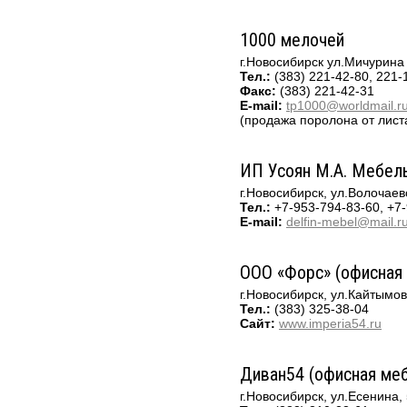
1000 мелочей
г.Новосибирск ул.Мичурина
Тел.:
(383) 221-42-80, 221-
Факс:
(383) 221-42-31
E-mail:
tp1000@worldmail.r
(продажа поролона от лист
ИП Усоян М.А. Мебел
г.Новосибирск, ул.Волочаев
Тел.:
+7-953-794-83-60, +7
E-mail:
delfin-mebel@mail.r
ООО «Форс» (офисная
г.Новосибирск, ул.Кайтымов
Тел.:
(383) 325-38-04
Сайт:
www.imperia54.ru
Диван54 (офисная ме
г.Новосибирск, ул.Есенина, 