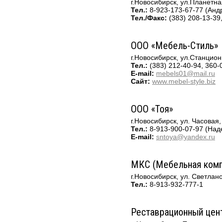
г.Новосибирск, ул.Планетна
Тел.:
8-923-173-6
7-77
(Анд
Тел./Факс:
(383) 208-13-39
ООО «Мебел
ь-Стиль»
г.Новосибирск, ул.Станцио
Тел.:
(383) 212-40-94, 360-
E-mail:
mebels01@mail.ru
Сайт:
www.mebe
l-style.biz
ООО «Тоя»
г.Новосибирск, ул. Часовая,
Тел.:
8-913-900-0
7-97
(Над
E-mail:
sntoya@yandex.ru
МКС (Мебельная комп
г.Новосибирск, ул. Светла
Тел.:
8-913-932-77
7-1
Реставрационный цен