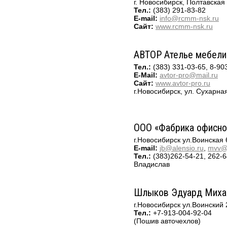
г. Новосибирск, Полтавская 
Тел.:
(383) 291-8
3-82
E-mail:
info@rcm
m-nsk.ru
Сайт:
www.rcm
m-nsk.ru
АВТОР Ателье мебели
Тел.:
(383) 331-03-65, 8-90
E-Mail:
avtor-pro@mail.ru
Сайт:
www.avtor-pro.ru
г.Новосибирск, ул. Сухарная,
ООО «Фабрика офисно
г.Новосибирск ул.Воинская 
E-mail:
jb@alensio.ru
,
mvv@a
Тел.:
(383)262-54-21, 262-6
Владислав
Шлыков Эдуард Миха
г.Новосибирск ул.Воинский 
Тел.:
+7-913-004-92-04
(Пошив авточехлов)