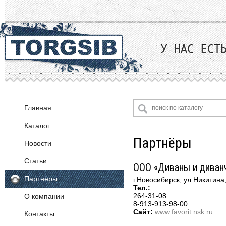
Главная
Каталог
Партнёры
Новости
Поролон
Статьи
Ткани
ООО «Диваны и диван
Партнёры
Фурнитура
Велюр
г.Новосибирск, ул.Никитина
Тел.:
Жаккард
264-3
1-08
О компании
OKE (Германия)
Искусственная замша
8-913-913-98-00
Декоративная фурнитура
Сайт:
www.favorit.nsk.ru
Контакты
Искусственная кожа
Крепежная арматура