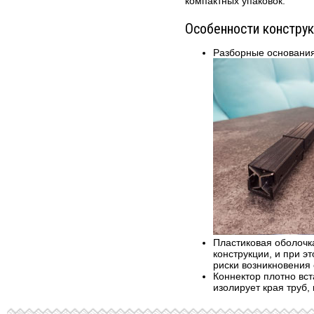
компактных упаковок.
Кожа
Метизы
Микровелюр
Особенности конструк
Механизмы
Рогожка
Пневматическое оборудование
Разборные основания
Шенилл
прочее
Пружинные блоки
Склеивающие материалы
Технические материалы и ткани
Фанера ДВП
Хеттих
Пластиковая оболочк
конструкции, и при 
риски возникновения 
Коннектор плотно вст
изолирует края труб,