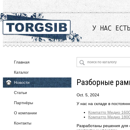
Главная
Каталог
Разборные рам
Новости
Поролон
Статьи
Ткани
Oct. 5, 2024
Партнёры
Фурнитура
Велюр
У нас на складе в постоян
Жаккард
Компатто Медио 160
О компании
OKE (Германия)
Компатто Медио 180
Искусственная замша
Декоративная фурнитура
Контакты
Искусственная кожа
Разработаны решения для с
Крепежная арматура