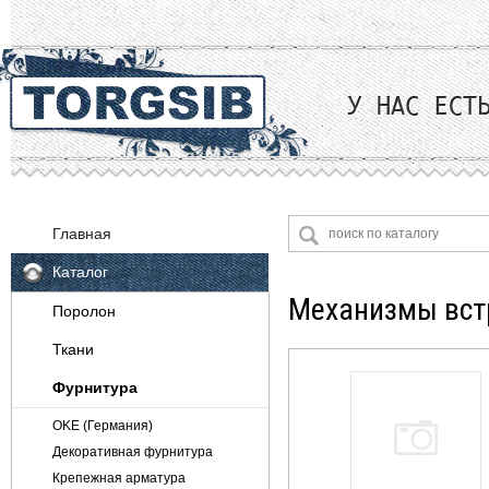
Главная
Каталог
Механизмы вс
Поролон
Ткани
Фурнитура
Велюр
Жаккард
OKE (Германия)
Искусственная замша
Декоративная фурнитура
Искусственная кожа
Крепежная арматура