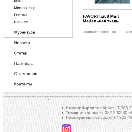
Кожа
Микровелюр
Рогожка
FAVORITE/08 Mint
Мебельная ткань
Шенилл
в к
Фурнитура
наличие: более 100
OKE (Германия)
Новости
Декоративная фурнитура
Статьи
Крепежная арматура
Партнёры
Метизы
Механизмы
О компании
Пневматическое оборудование
Контакты
прочее
Пружинные блоки
Склеивающие материалы
Технические материалы и ткани
г. Новосибирск
тел./факс +7 383 2
г. Томск
тел./факс +7 382 2 62 80 5
Фанера ДВП
г. Новокузнецк
тел./факс +7 923 46
Хеттих