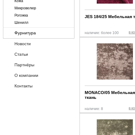
Кожа
Микровелюр
Рогожка
JES 184/25 Мебельная 
Шенилл
в к
Фурнитура
наличие: более 100
OKE (Германия)
Новости
Декоративная фурнитура
Статьи
Крепежная арматура
Партнёры
Метизы
Механизмы
О компании
Пневматическое оборудование
Контакты
прочее
MONACO/05 Мебельна
Пружинные блоки
ткань
Склеивающие материалы
в к
Технические материалы и ткани
наличие: 8
Фанера ДВП
Хеттих